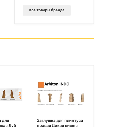
все товары бренда
а для
Заглушка для плинтуса
авая Дуб
правая Дикая вишня