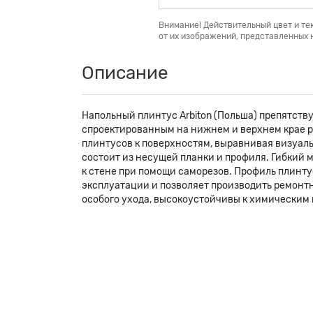
Внимание! Действительный цвет и те
от их изображений, представленных н
Описание
Напольный плинтус Arbiton (Польша) препятств
спроектированным на нижнем и верхнем крае р
плинтусов к поверхностям, выравнивая визуаль
состоит из несущей планки и профиля. Гибкий 
к стене при помощи саморезов. Профиль плинту
эксплуатации и позволяет производить ремонтн
особого ухода, высокоустойчивы к химическим 