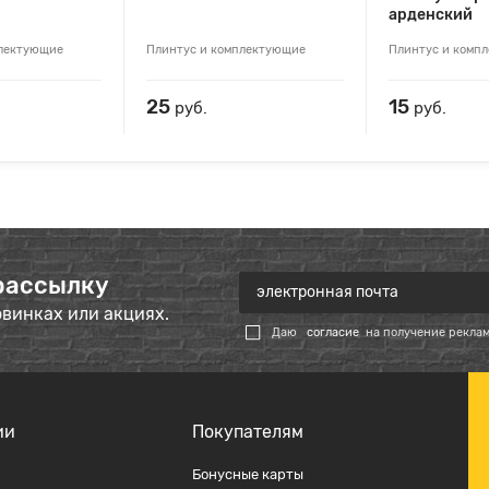
арденский
плектующие
Плинтус и комплектующие
Плинтус и комп
25
15
руб.
руб.
рассылку
овинках или акциях.
Даю
согласие
на получение рекла
ии
Покупателям
Бонусные карты