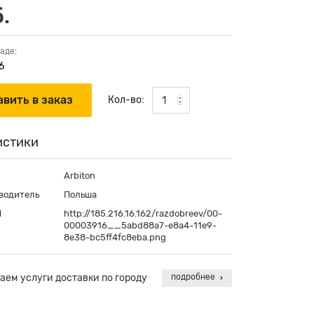
.
аде:
6
Кол-во:
истики
Arbiton
водитель
Польша
П
http://185.216.16.162/razdobreev/00-
00003916__5abd88a7-e8a4-11e9-
8e38-bc5ff4fc8eba.png
аем услуги доставки по городу
подробнее