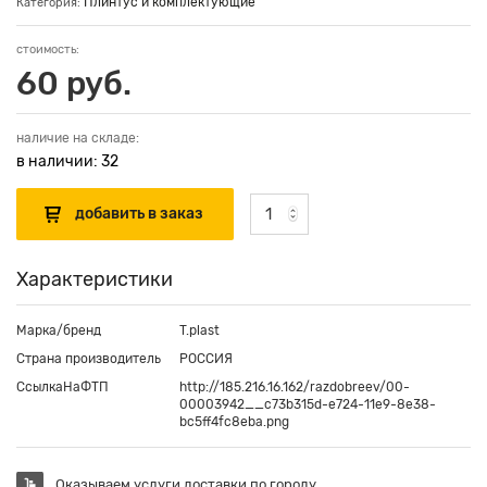
Плинтус и комплектующие
Категория:
стоимость:
60 руб.
наличие на складе:
в наличии: 32
Характеристики
Марка/бренд
T.plast
Страна производитель
РОССИЯ
СсылкаНаФТП
http://185.216.16.162/razdobreev/00-
00003942__c73b315d-e724-11e9-8e38-
bc5ff4fc8eba.png
Оказываем услуги доставки по городу