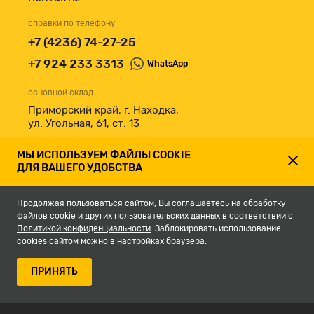
справки по телефону
+7 (4236) 74-27-25
+7 924 233 3313
WhatsApp
основной склад
Приморский край, г. Находка,
ул. Угольная, 61, ст. 13
принимаем к оплате
МЫ ИСПОЛЬЗУЕМ ФАЙЛЫ COOKIE
ДЛЯ ВАШЕГО УДОБСТВА
Продолжая пользоваться сайтом, Вы соглашаетесь на обработку
файлов cookie и других пользовательских данных в соответствии с
Политикой конфиденциальности
. Заблокировать использование
cookies сайтом можно в настройках браузера.
© 2007-2026, Магазин строительных материалов СКЛАД13.РФ.
ПРИНЯТЬ
Разработка сайта -
студия Кефирок