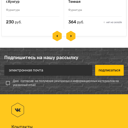
г.Кунгур
Темная
Фурнитура
Фурнитура
230
364
руб.
руб.
нет на складе
Подпишитесь на нашу рассылку
Даю
согласие
на получение рекламных и информационных материалов на
указанный email
Контакты