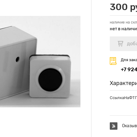
300 р
наличие на скл
нет в налич
Для зак
+7 92
Характер
СсылкаНаФТ
Оказыв