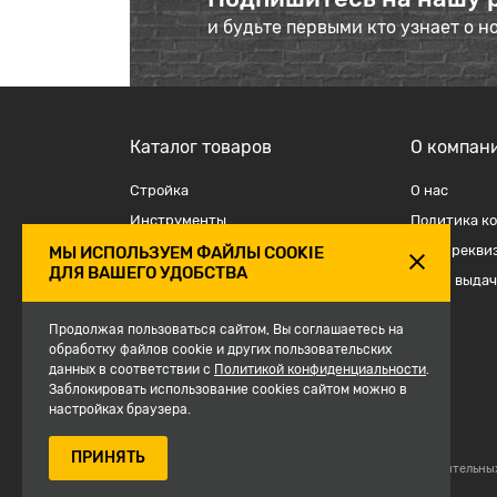
и будьте первыми кто узнает о н
Каталог товаров
О компан
Стройка
О наc
Инструменты
Политика к
Отделка
Наши рекви
МЫ ИСПОЛЬЗУЕМ ФАЙЛЫ COOKIE
ДЛЯ ВАШЕГО УДОБСТВА
Крепеж и такелаж
Точки выдач
Электрика
Продолжая пользоваться сайтом, Вы соглашаетесь на
Средства защиты, спецодежда
обработку файлов cookie и других пользовательских
данных в соответствии с
Сантехника
Политикой конфиденциальности
.
Заблокировать использование cookies сайтом можно в
Сезон
настройках браузера.
ПРИНЯТЬ
© 2007-2026, Магазин строительны