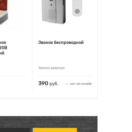
нок
Звонок беспроводной
20В
ий
Звонки дверные
390
руб.
нет на складе