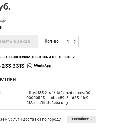
уб.
аде:
ии
Кол-во:
аза товара свяжитесь с нами по телефону:
4 233 3313
WhatsApp
истики
П
http://185.216.16.162/razdobreev/00-
00000525__bbbe89c5-fd33-11e9-
8f2a-bc5ff4fc8eba.png
аем услуги доставки по городу
подробнее