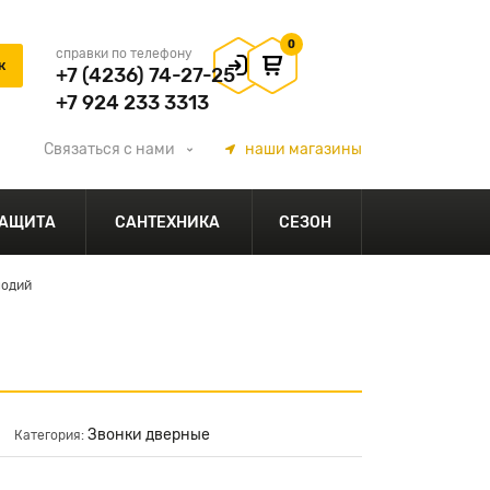
0
справки по телефону
+7 (4236) 74-27-25
+7 924 233 3313
Связаться
с нами
наши
магазины
АЩИТА
САНТЕХНИКА
СЕЗОН
лодий
Звонки дверные
Категория: