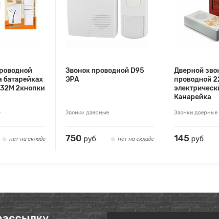
проводной
Звонок проводной D95
Дверной зво
 батарейках
ЭРА
проводной 2
-32М 2кнопки
электрическ
Канарейка
е
Звонки дверные
Звонки дверные
750
145
руб.
руб.
нет на складе
нет на складе
рассылку