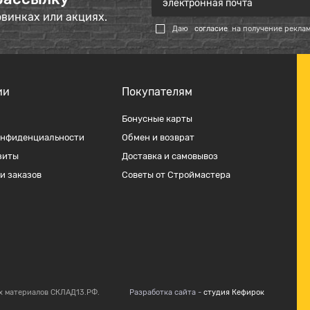
овинках или акциях.
Даю
согласие
на получение рекла
ии
Покупателям
Бонусные карты
онфиденциальности
Обмен и возврат
зиты
Доставка и самовывоз
и заказов
Советы от Строймастера
х материалов СКЛАД13.РФ.
Разработка сайта -
студия Кефирок