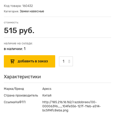
Код товара: 160432
Замки навесные
Категория:
стоимость:
515 руб.
наличие на складе:
в наличии: 1
Характеристики
Марка/бренд
Apecs
Страна производитель
Китай
СсылкаНаФТП
http://185.216.16.162/razdobreev/00-
00006396__104fe556-127f-11eb-a514-
bc5ff4fc8eba.png