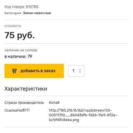
Код товара: 810788
Замки навесные
Категория:
стоимость:
75 руб.
наличие на складе:
в наличии: 79
Характеристики
Страна производитель
Китай
СсылкаНаФТП
http://185.216.16.162/razdobreev/00-
00011792__8b043dfb-fd26-11e9-8f2a-
bc5ff4fc8eba.png