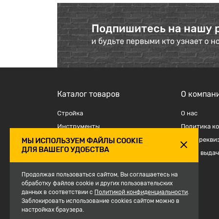
Подпишитесь на нашу 
и будьте первыми кто узнает о н
Каталог товаров
О компан
Стройка
О наc
Инструменты
Политика к
Отделка
Наши рекви
МЫ ИСПОЛЬЗУЕМ ФАЙЛЫ COOKIE
ДЛЯ ВАШЕГО УДОБСТВА
Крепеж и такелаж
Точки выдач
Электрика
Продолжая пользоваться сайтом, Вы соглашаетесь на
Средства защиты, спецодежда
обработку файлов cookie и других пользовательских
данных в соответствии с
Сантехника
Политикой конфиденциальности
.
Заблокировать использование cookies сайтом можно в
Сезон
настройках браузера.