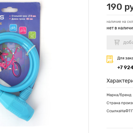
190 р
наличие на скл
нет в налич
Для зак
+7 92
Характер
Марка/бренд
Страна произ
СсылкаНаФТ