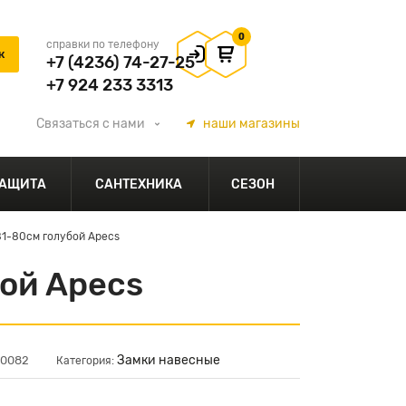
0
справки по телефону
+7 (4236) 74-27-25
+7 924 233 3313
Связаться
с нами
наши
магазины
АЩИТА
САНТЕХНИКА
СЕЗОН
1-80см голубой Apecs
ой Apecs
Замки навесные
10082
Категория: