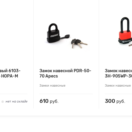
вый 6103-
Замок навесной PDR-50-
Замок навес
о НОРА-М
70 Apecs
3Н-905WP-30
Замки навесные
Замки навесные
610
300
руб.
руб.
нет на складе