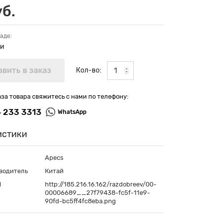
уб.
аде:
ии
Кол-во:
аза товара свяжитесь с нами по телефону:
4 233 3313
WhatsApp
истики
Apecs
водитель
Китай
П
http://185.216.16.162/razdobreev/00-
00006689__27f79438-fc5f-11e9-
90fd-bc5ff4fc8eba.png