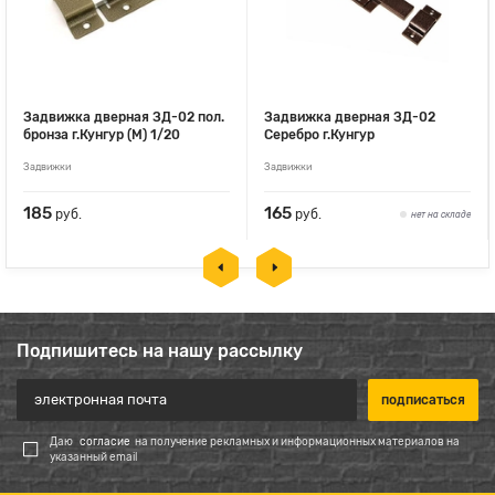
Задвижка дверная ЗД-02 пол.
Задвижка дверная ЗД-02
бронза г.Кунгур (М) 1/20
Серебро г.Кунгур
Задвижки
Задвижки
185
165
руб.
руб.
нет на складе
Подпишитесь на нашу рассылку
Даю
согласие
на получение рекламных и информационных материалов на
указанный email