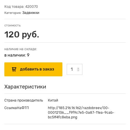
Код товара: 420070
Задвижки
Категория:
стоимость:
120 руб.
наличие на складе:
в наличии: 9
Характеристики
Страна производитель
Китай
СсылкаНаФТП
http://185.216.16.162/razdobreev/00-
00012136__f9f9c7e5-0a87-11ea-9cab-
bc5ff4fc8eba.png