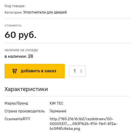
Код товара:
Уплотнители для дверей
Категория:
стоимость:
60 руб.
наличие на складе:
в наличии: 28
Характеристики
Марка/бренд
KIM TEC
Страна производитель
Германия
СсылкаНаФТП
http://185.216.16.162/razdobreev/00-
00005317__083f1b26-ff7d-11e9-8f2a-
bc5ff4fc8eba.png