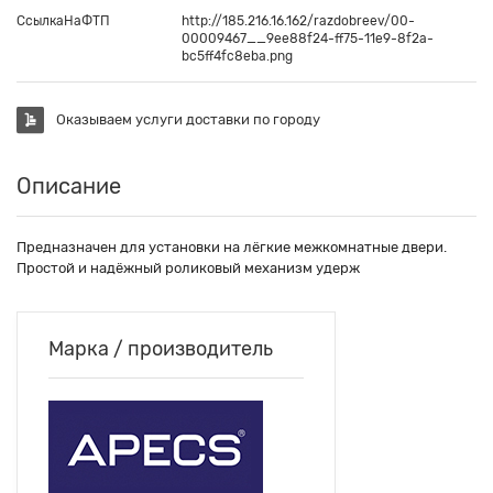
СсылкаНаФТП
http://185.216.16.162/razdobreev/00-
00009467__9ee88f24-ff75-11e9-8f2a-
bc5ff4fc8eba.png
Оказываем услуги доставки по городу
Описание
Предназначен для установки на лёгкие межкомнатные двери.
Простой и надёжный роликовый механизм удерж
Марка / производитель