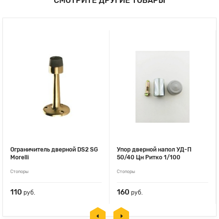
СМОТРИТЕ ДРУГИЕ ТОВАРЫ
Ограничитель дверной DS2 SG
Упор дверной напол УД-П
Morelli
50/40 Цн Ритко 1/100
Стопоры
Стопоры
110
160
руб.
руб.