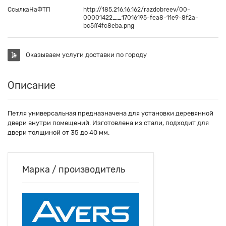
СсылкаНаФТП
http://185.216.16.162/razdobreev/00-
00001422__17016195-fea8-11e9-8f2a-
bc5ff4fc8eba.png
Оказываем услуги доставки по городу
Описание
Петля универсальная предназначена для установки деревянной
двери внутри помещений. Изготовлена из стали, подходит для
двери толщиной от 35 до 40 мм.
Марка / производитель