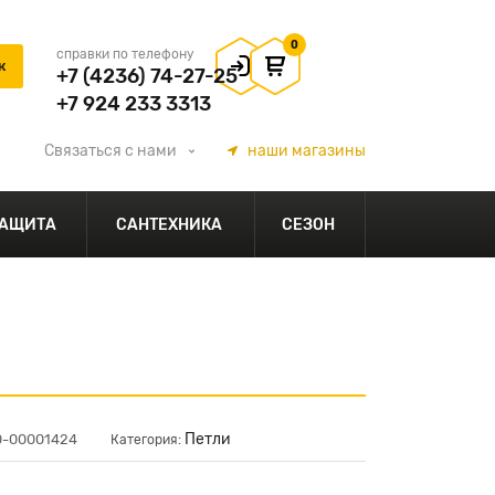
0
справки по телефону
+7 (4236) 74-27-25
+7 924 233 3313
Связаться
с нами
наши
магазины
АЩИТА
САНТЕХНИКА
СЕЗОН
Петли
00-00001424
Категория: