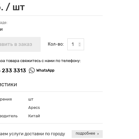
. / шт
аде:
ии
Кол-во:
аза товара свяжитесь с нами по телефону:
4 233 3313
WhatsApp
истики
ерения
шт
Apecs
водитель
Китай
аем услуги доставки по городу
подробнее