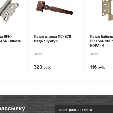
ка RFH-
Петля стрела ПС-370
Петля бабочк
м SN Никель
Медь г.Кунгур
СP Хром 100
НОРА-М
Петли
Петли
320
116
руб.
руб.
рассылку