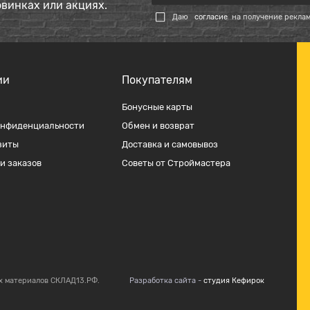
овинках или акциях.
Даю
согласие
на получение рекла
ии
Покупателям
Бонусные карты
онфиденциальности
Обмен и возврат
зиты
Доставка и самовывоз
и заказов
Советы от Строймастера
х материалов СКЛАД13.РФ.
Разработка сайта -
студия Кефирок