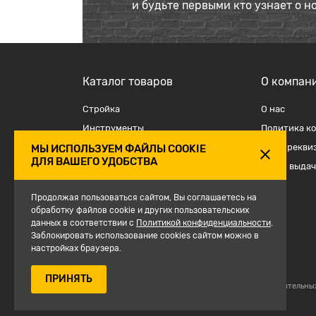
и будьте первыми кто узнает о н
Каталог товаров
О компан
Стройка
О наc
Инструменты
Политика к
Отделка
Наши рекви
МЫ ИСПОЛЬЗУЕМ ФАЙЛЫ COOKIE
ДЛЯ ВАШЕГО УДОБСТВА
Крепеж и такелаж
Точки выдач
Электрика
Продолжая пользоваться сайтом, Вы соглашаетесь на
Средства защиты, спецодежда
обработку файлов cookie и других пользовательских
данных в соответствии с
Сантехника
Политикой конфиденциальности
.
Заблокировать использование cookies сайтом можно в
Сезон
настройках браузера.
ПРИНЯТЬ
© 2007-2026, Магазин строительны