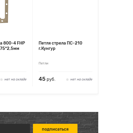
а 800-4 FHP
Петля стрела ПС-210
*75*2,5мм
г.Кунгур
Петли
45
руб.
нет на складе
нет на складе