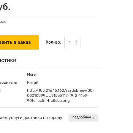
уб.
аде:
Кол-во:
истики
Morelli
водитель
Китай
П
http://185.216.16.162/razdobreev/00-
00010899__9f5e5117-f9f2-11e9-
90fd-bc5ff4fc8eba.png
аем услуги доставки по городу
подробнее