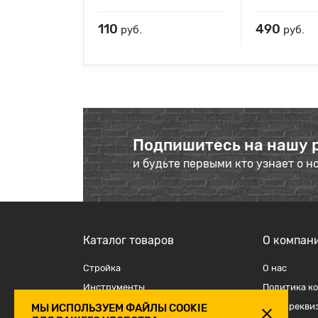
110
490
руб.
руб.
Подпишитесь на нашу 
и будьте первыми кто узнает о н
Каталог товаров
О компан
Стройка
О наc
Инструменты
Политика к
Отделка
Наши рекви
МЫ ИСПОЛЬЗУЕМ ФАЙЛЫ COOKIE