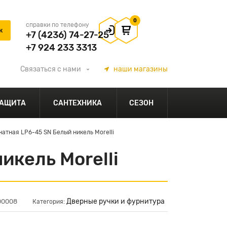
0
справки по телефону
+7 (4236) 74-27-25
+7 924 233 3313
Связаться
с нами
наши
магазины
АЩИТА
САНТЕХНИКА
СЕЗОН
тная LP6-45 SN Белый никель Morelli
кель Morelli
Дверные ручки и фурнитура
00008
Категория: