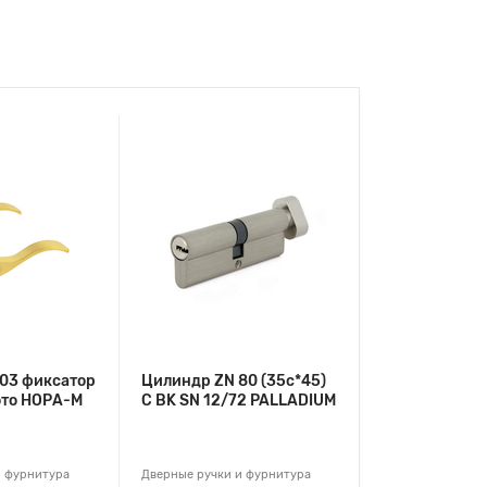
03 фиксатор
Цилиндр ZN 80 (35с*45)
ото НОРА-М
C BK SN 12/72 PALLADIUM
и фурнитура
Дверные ручки и фурнитура