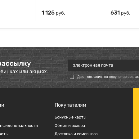
1 125
631
руб.
руб.
рассылку
овинках или акциях.
Даю
согласие
на получение рекла
ии
Покупателям
Бонусные карты
онфиденциальности
Обмен и возврат
зиты
Доставка и самовывоз