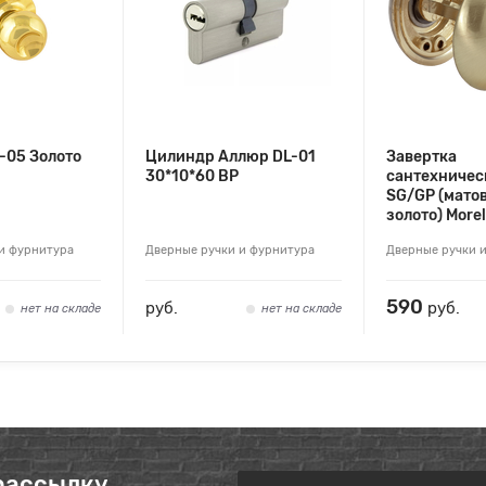
-05 Золото
Цилиндр Аллюр DL-01
Завертка
30*10*60 ВР
сантехничес
SG/GP (матов
золото) Morel
и фурнитура
Дверные ручки и фурнитура
Дверные ручки 
590
руб.
руб.
нет на складе
нет на складе
рассылку