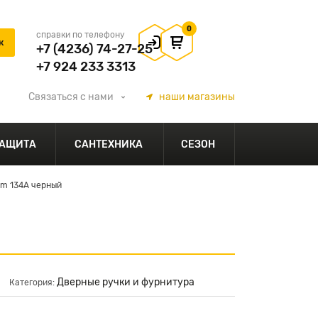
0
справки по телефону
+7 (4236) 74-27-25
+7 924 233 3313
Связаться
с нами
наши
магазины
АЩИТА
САНТЕХНИКА
СЕЗОН
im 134А черный
Дверные ручки и фурнитура
Категория: