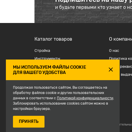
и будьте первыми кто узнает о н
Каталог товаров
О компан
Стройка
О наc
Инструменты
Политика к
Отделка
Наши рекви
МЫ ИСПОЛЬЗУЕМ ФАЙЛЫ COOKIE
ДЛЯ ВАШЕГО УДОБСТВА
Крепеж и такелаж
Точки выдач
Электрика
Продолжая пользоваться сайтом, Вы соглашаетесь на
Средства защиты, спецодежда
обработку файлов cookie и других пользовательских
данных в соответствии с
Сантехника
Политикой конфиденциальности
.
Заблокировать использование cookies сайтом можно в
Сезон
настройках браузера.
ПРИНЯТЬ
© 2007-2026, Магазин строительны