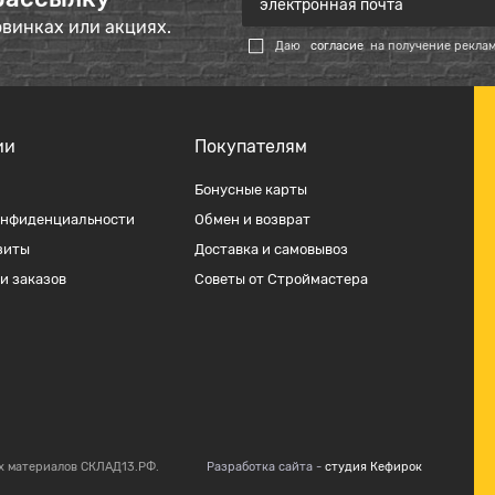
овинках или акциях.
Даю
согласие
на получение рекла
ии
Покупателям
Бонусные карты
онфиденциальности
Обмен и возврат
зиты
Доставка и самовывоз
и заказов
Советы от Строймастера
х материалов СКЛАД13.РФ.
Разработка сайта -
студия Кефирок