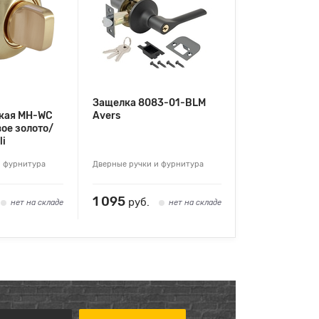
Защелка 8083-01-BLM
кая MH-WC
Avers
ое золото/
li
и фурнитура
Дверные ручки и фурнитура
1 095
руб.
нет на складе
нет на складе