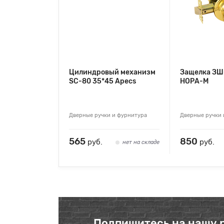
Цилиндровый механизм
Защелка ЗШ
SC-80 35*45 Apecs
НОРА-М
Дверные ручки и фурнитура
Дверные ручки 
565
850
руб.
руб.
нет на складе
Подпишитесь на нашу 