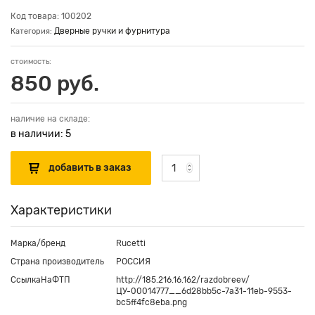
Код товара: 100202
Дверные ручки и фурнитура
Категория:
стоимость:
850 руб.
наличие на складе:
в наличии: 5
Характеристики
Марка/бренд
Rucetti
Страна производитель
РОССИЯ
СсылкаНаФТП
http://185.216.16.162/razdobreev/
ЦУ-00014777__6d28bb5c-7a31-11eb-9553-
bc5ff4fc8eba.png