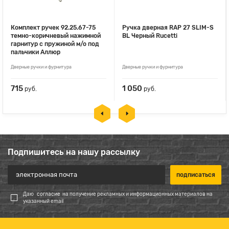
Комплект ручек 92.25.67-75
Ручка дверная RAP 27 SLIM-S
темно-коричневый нажимной
BL Черный Rucetti
гарнитур с пружиной м/о под
пальчики Аллюр
Дверные ручки и фурнитура
Дверные ручки и фурнитура
715
1 050
руб.
руб.
Подпишитесь на нашу рассылку
Даю
согласие
на получение рекламных и информационных материалов на
указанный email