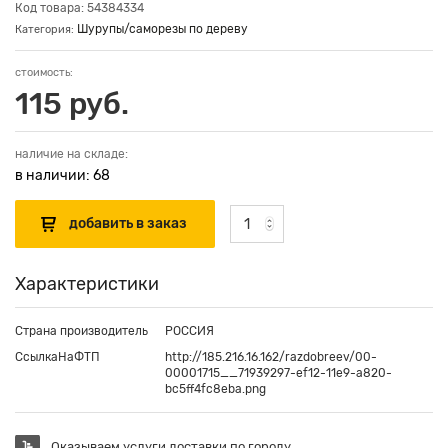
Код товара: 54384334
Шурупы/саморезы по дереву
Категория:
стоимость:
115 руб.
наличие на складе:
в наличии: 68
Характеристики
Страна производитель
РОССИЯ
СсылкаНаФТП
http://185.216.16.162/razdobreev/00-
00001715__71939297-ef12-11e9-a820-
bc5ff4fc8eba.png
Оказываем услуги доставки по городу