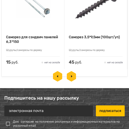
Саморез для сэндвич панелей
Саморез 3,5*9,5мм (100шт/уп)
6,3*150
Шурупы/саморезы по дереву
Шурупы/саморезы по дереву
15
45
руб.
руб.
нет на складе
нет на складе
Подпишитесь на нашу рассылку
Даю
согласие
на получение рекламных и информационных материалов на
указанный email