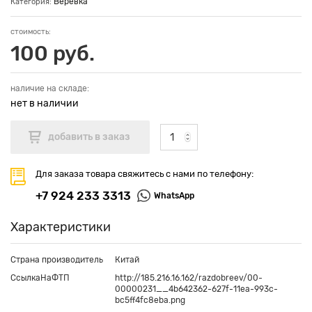
Веревка
Категория:
стоимость:
100 руб.
наличие на складе:
нет в наличии
Для заказа товара свяжитесь с нами по телефону:
+7 924 233 3313
WhatsApp
Характеристики
Страна производитель
Китай
СсылкаНаФТП
http://185.216.16.162/razdobreev/00-
00000231__4b642362-627f-11ea-993c-
bc5ff4fc8eba.png