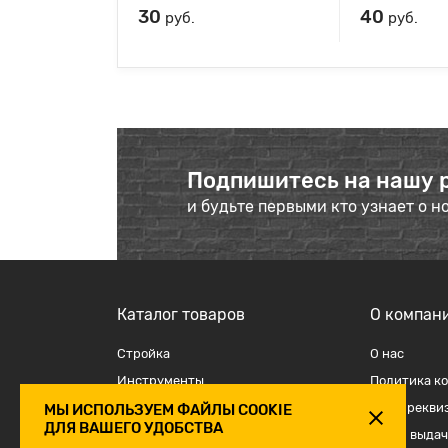
30
40
руб.
руб.
Подпишитесь на нашу 
и будьте первыми кто узнает о н
Каталог товаров
О компан
Стройка
О наc
Инструменты
Политика к
Отделка
Наши рекви
МЫ ИСПОЛЬЗУЕМ ФАЙЛЫ COOKIE
ДЛЯ ВАШЕГО УДОБСТВА
Крепеж и такелаж
Точки выдач