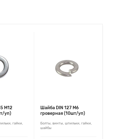
25 М12
Шайба DIN 127 М6
т/уп)
гроверная (10шт/уп)
ильки, гайки,
Болты, винты, шпильки, гайки,
шайбы