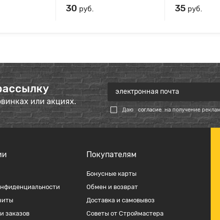
30
35
руб.
руб.
рассылку
овинках или акциях.
Даю
согласие
на получение рекла
ии
Покупателям
Бонусные карты
онфиденциальности
Обмен и возврат
зиты
Доставка и самовывоз
и заказов
Советы от Строймастера