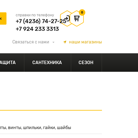
0
справки по телефону
+7 (4236) 74-27-25
+7 924 233 3313
Связаться
с нами
наши
магазины
АЩИТА
САНТЕХНИКА
СЕЗОН
ты, винты, шпильки, гайки, шайбы