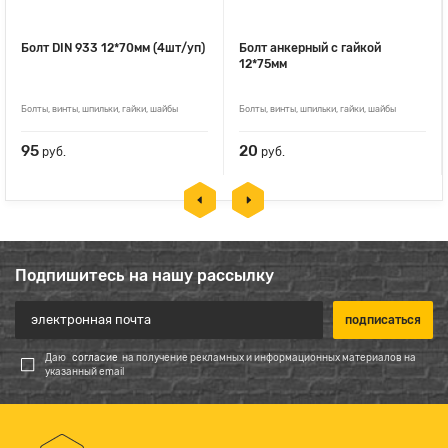
Болт DIN 933 12*70мм (4шт/уп)
Болт анкерный с гайкой
12*75мм
Болты, винты, шпильки, гайки, шайбы
Болты, винты, шпильки, гайки, шайбы
95
20
руб.
руб.
Подпишитесь на нашу рассылку
Даю
согласие
на получение рекламных и информационных материалов на
указанный email