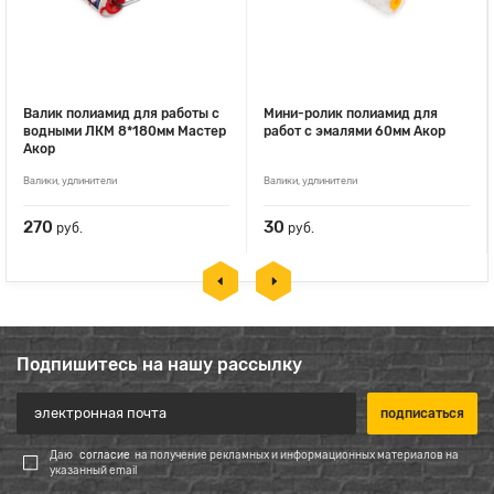
Валик полиамид для работы с
Мини-ролик полиамид для
водными ЛКМ 8*180мм Мастер
работ с эмалями 60мм Акор
Акор
Валики, удлинители
Валики, удлинители
270
30
руб.
руб.
Подпишитесь на нашу рассылку
Даю
согласие
на получение рекламных и информационных материалов на
указанный email