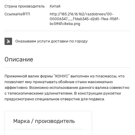
Страна производитель
Китай
СсылкаНаФТП
http://185.216.16.162/razdobreev/00-
00006347__f1dab345-d2d0-11ea-958f-
bc5ff4fc8eba.png
Оказываем услуги доставки по городу
Описание
Прижимной валик формы ″КОНУС″ выполнен из пласмассы, что
позволяет ему прикатывать обойные стыки максимально
эффективно. Возможно использование данного валика совместно
с телескопическими удлинителями. В конструкции рукоятки
предусмотрено специальное отверстие для подвеса.
Марка / производитель