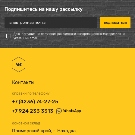
Подпишитесь на нашу рассылку
Даю
согласие
на получение рекламных и информационных материалов на
указанный email
Контакты
справки по телефону
+7 (4236) 74-27-25
+7 924 233 3313
WhatsApp
основной склад
Приморский край, г. Находка,