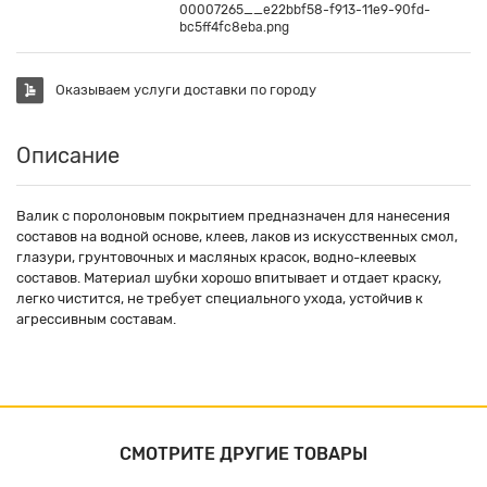
00007265__e22bbf58-f913-11e9-90fd-
bc5ff4fc8eba.png
Оказываем услуги доставки по городу
Описание
Валик с поролоновым покрытием предназначен для нанесения
составов на водной основе, клеев, лаков из искусственных смол,
глазури, грунтовочных и масляных красок, водно-клеевых
составов. Материал шубки хорошо впитывает и отдает краску,
легко чистится, не требует специального ухода, устойчив к
агрессивным составам.
СМОТРИТЕ ДРУГИЕ ТОВАРЫ