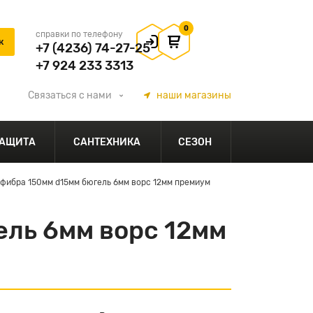
0
справки по телефону
+7 (4236) 74-27-25
+7 924 233 3313
Связаться
с нами
наши
магазины
АЩИТА
САНТЕХНИКА
СЕЗОН
фибра 150мм d15мм бюгель 6мм ворс 12мм премиум
ль 6мм ворс 12мм