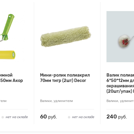
имной
Мини-ролик полиакрил
Валик полиа
150мм Акор
70мм тигр (2шт) Decor
6*50*12мм д
окрашивания
(20шт/упак) 
тели
Валики, удлинители
Валики, удлинит
60
240
руб.
руб.
нет на складе
нет на складе