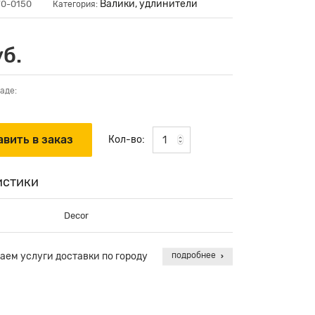
Валики, удлинители
70-0150
Категория:
уб.
аде:
Кол-во:
истики
Decor
аем услуги доставки по городу
подробнее