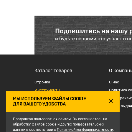
Подпишитесь на нашу 
и будьте первыми кто узнает о н
Каталог товаров
О компан
Стройка
О наc
Инструменты
Политика к
Отделка
Наши рекви
МЫ ИСПОЛЬЗУЕМ ФАЙЛЫ COOKIE
ДЛЯ ВАШЕГО УДОБСТВА
Крепеж и такелаж
Точки выдач
Электрика
Продолжая пользоваться сайтом, Вы соглашаетесь на
Средства защиты, спецодежда
обработку файлов cookie и других пользовательских
данных в соответствии с
Сантехника
Политикой конфиденциальности
.