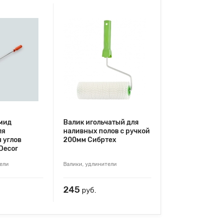
мид
Валик игольчатый для
ля
наливных полов с ручкой
 углов
200мм Сибртех
Decor
ели
Валики, удлинители
245
руб.