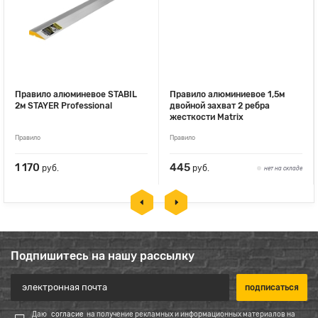
Правило алюминевое STABIL
Правило алюминиевое 1,5м
2м STAYER Professional
двойной захват 2 ребра
жесткости Matrix
Правило
Правило
1 170
445
руб.
руб.
нет на складе
Подпишитесь на нашу рассылку
Даю
согласие
на получение рекламных и информационных материалов на