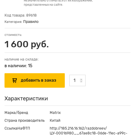
незначительно отличаться от их изображений,
представленных на сайте.
Код товара: 89618
Правило
Категория:
стоимость:
1 600 руб.
наличие на складе:
в наличии: 15
Характеристики
Марка/бренд
Matrix
Страна производитель
Китай
СсылкаНаФТП
http://185.216.16.162/razdobreev/
ЦУ-00016980__67ae8c18-06de-11ec-a99c-