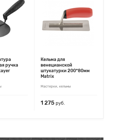
атура
Кельма для
ая ручка
венецианской
tayer
штукатурки 200*80мм
Matrix
ы
Мастерки, кельмы
1 275
руб.