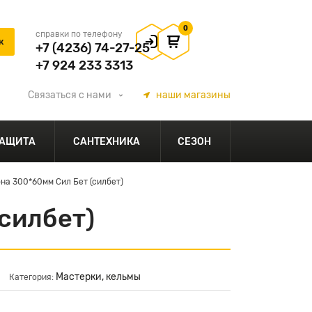
0
справки по телефону
+7 (4236) 74-27-25
+7 924 233 3313
Связаться
с нами
наши
магазины
АЩИТА
САНТЕХНИКА
СЕЗОН
на 300*60мм Сил Бет (силбет)
силбет)
Мастерки, кельмы
Категория: