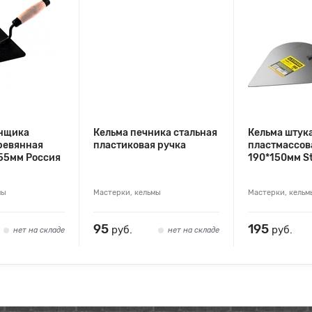
онщика
Кельма печника стальная
Кельма штук
ревянная
пластиковая ручка
пластмассов
55мм Россия
190*150мм S
мы
Мастерки, кельмы
Мастерки, кельм
95
195
руб.
руб.
нет на складе
нет на складе