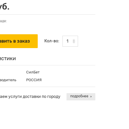
уб.
аде:
Кол-во:
истики
СилБет
водитель
РОССИЯ
аем услуги доставки по городу
подробнее