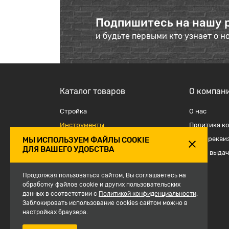
Подпишитесь на нашу 
и будьте первыми кто узнает о н
Каталог товаров
О компан
Стройка
О наc
Инструменты
Политика к
Отделка
Наши рекви
МЫ ИСПОЛЬЗУЕМ ФАЙЛЫ COOKIE
ДЛЯ ВАШЕГО УДОБСТВА
Крепеж и такелаж
Точки выдач
Электрика
Продолжая пользоваться сайтом, Вы соглашаетесь на
Средства защиты, спецодежда
обработку файлов cookie и других пользовательских
данных в соответствии с
Политикой конфиденциальности
.
Сантехника
Заблокировать использование cookies сайтом можно в
Сезон
настройках браузера.