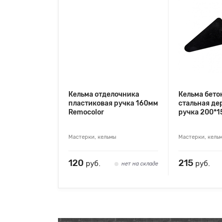
Кельма отделочника
Кельма бет
пластиковая ручка 160мм
стальная де
Remocolor
ручка 200*1
Мастерки, кельмы
Мастерки, кель
120
215
руб.
руб.
нет на складе