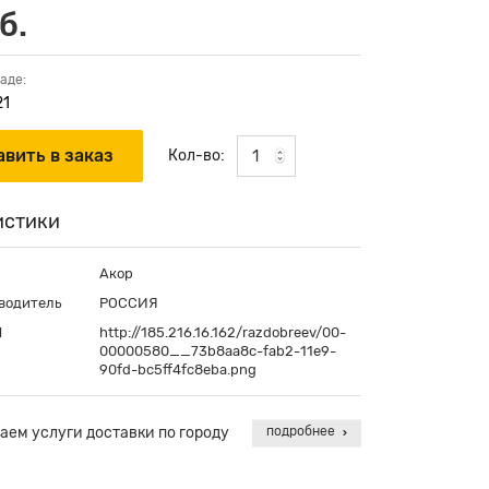
б.
аде:
21
Кол-во:
истики
Акор
водитель
РОССИЯ
П
http://185.216.16.162/razdobreev/00-
00000580__73b8aa8c-fab2-11e9-
90fd-bc5ff4fc8eba.png
аем услуги доставки по городу
подробнее