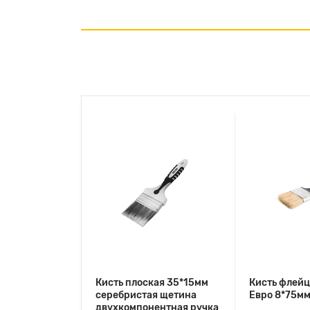
Кисть плоская 35*15мм
Кисть флей
серебристая щетина
Евро 8*75мм
двухкомпонентная ручка