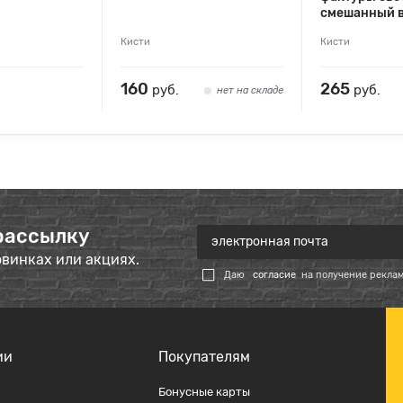
смешанный в
Кисти
Кисти
160
265
руб.
руб.
нет на складе
рассылку
овинках или акциях.
Даю
согласие
на получение рекла
ии
Покупателям
Бонусные карты