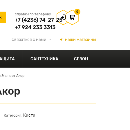
0
справки по телефону
+7 (4236) 74-27-25
+7 924 233 3313
Связаться
с нами
наши
магазины
АЩИТА
САНТЕХНИКА
СЕЗОН
 Эксперт Акор
Акор
Кисти
Категория: