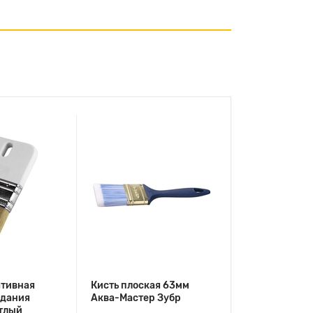
ативная
Кисть плоская 63мм
здания
Аква-Мастер Зубр
тлый