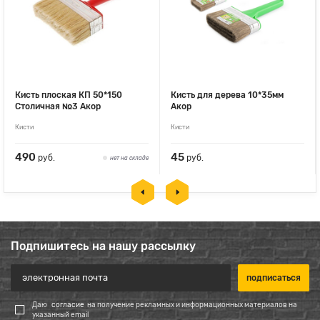
Кисть плоская КП 50*150
Кисть для дерева 10*35мм
Столичная №3 Акор
Акор
Кисти
Кисти
490
45
руб.
руб.
нет на складе
Подпишитесь на нашу рассылку
Даю
согласие
на получение рекламных и информационных материалов на
указанный email