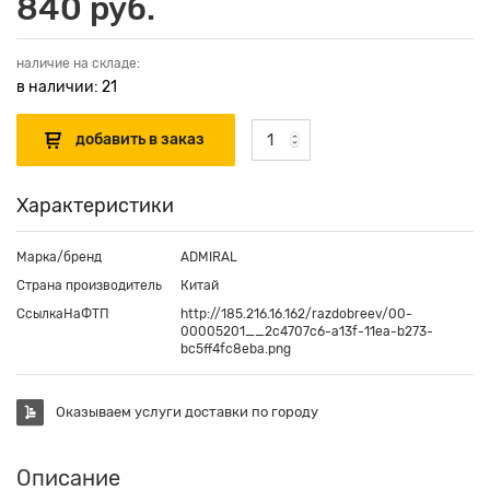
840 руб.
наличие на складе:
в наличии: 21
Характеристики
Марка/бренд
ADMIRAL
Страна производитель
Китай
СсылкаНаФТП
http://185.216.16.162/razdobreev/00-
00005201__2c4707c6-a13f-11ea-b273-
bc5ff4fc8eba.png
Оказываем услуги доставки по городу
Описание