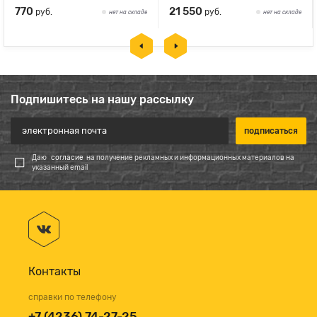
770
21 550
руб.
руб.
нет на складе
нет на складе
Подпишитесь на нашу рассылку
Даю
согласие
на получение рекламных и информационных материалов на
указанный email
Контакты
справки по телефону
+7 (4236) 74-27-25