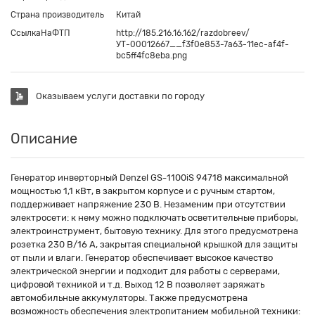
Страна производитель
Китай
СсылкаНаФТП
http://185.216.16.162/razdobreev/
УТ-00012667__f3f0e853-7a63-11ec-af4f-
bc5ff4fc8eba.png
Оказываем услуги доставки по городу
Описание
Генератор инверторный Denzel GS-1100iS 94718 максимальной
мощностью 1,1 кВт, в закрытом корпусе и с ручным стартом,
поддерживает напряжение 230 В. Незаменим при отсутствии
электросети: к нему можно подключать осветительные приборы,
электроинструмент, бытовую технику. Для этого предусмотрена
розетка 230 В/16 A, закрытая специальной крышкой для защиты
от пыли и влаги. Генератор обеспечивает высокое качество
электрической энергии и подходит для работы с серверами,
цифровой техникой и т.д. Выход 12 В позволяет заряжать
автомобильные аккумуляторы. Также предусмотрена
возможность обеспечения электропитанием мобильной техники: