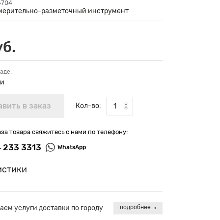
4704
мерительно-разметочный инструмент
уб.
аде:
ии
Кол-во:
аза товара свяжитесь с нами по телефону:
4 233 3313
WhatsApp
истики
аем услуги доставки по городу
подробнее