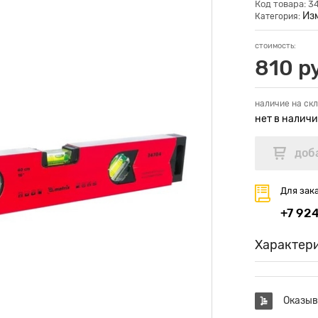
Код товара: 3
Из
Категория:
стоимость:
810 р
наличие на скл
нет в налич
Для зак
+7 92
Характер
Оказыв