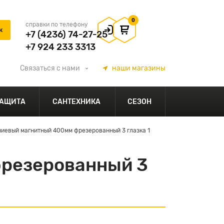
0
справки по телефону
+7 (4236) 74-27-25
+7 924 233 3313
Связаться
с нами
наши
магазины
АЩИТА
САНТЕХНИКА
СЕЗОН
иевый магнитный 400мм фрезерованный 3 глазка 1
фрезерованный 3