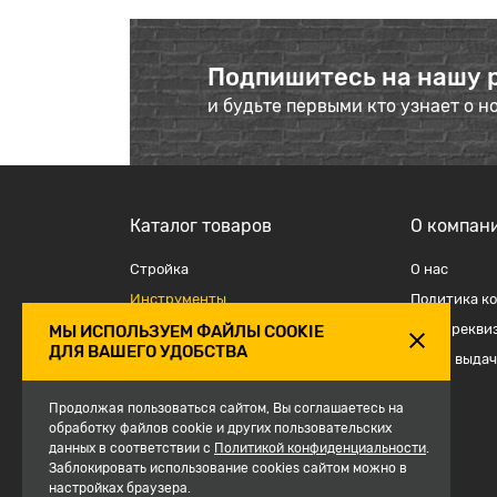
Подпишитесь на нашу 
и будьте первыми кто узнает о н
Каталог товаров
О компан
Стройка
О наc
Инструменты
Политика к
Отделка
Наши рекви
МЫ ИСПОЛЬЗУЕМ ФАЙЛЫ COOKIE
ДЛЯ ВАШЕГО УДОБСТВА
Крепеж и такелаж
Точки выдач
Электрика
Продолжая пользоваться сайтом, Вы соглашаетесь на
Средства защиты, спецодежда
обработку файлов cookie и других пользовательских
данных в соответствии с
Сантехника
Политикой конфиденциальности
.
Заблокировать использование cookies сайтом можно в
Сезон
настройках браузера.