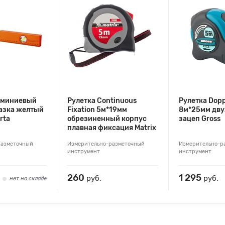
юминиевый
Рулетка Continuous
Рулетка Dop
азка желтый
Fixation 5м*19мм
8м*25мм дву
rta
обрезиненный корпус
зацеп Gross
плавная фиксация Matrix
разметочный
Измерительно-разметочный
Измерительно-р
инструмент
инструмент
260
1 295
руб.
руб.
нет на складе