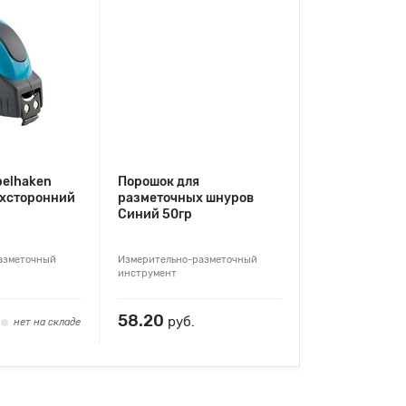
pelhaken
Порошок для
хсторонний
разметочных шнуров
Синий 50гр
азметочный
Измерительно-разметочный
инструмент
58.20
руб.
нет на складе