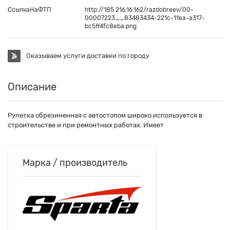
СсылкаНаФТП
http://185.216.16.162/razdobreev/00-
00007223__83483434-221c-11ea-a317-
bc5ff4fc8eba.png
Оказываем услуги доставки по городу
Описание
Рулетка обрезиненная с автостопом широко используется в
строительстве и при ремонтных работах. Имеет
Марка / производитель