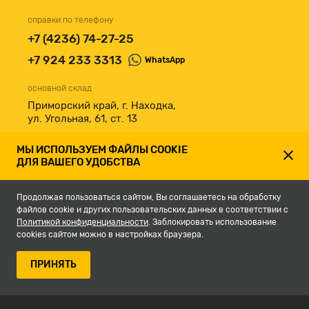
справки по телефону
+7 (4236) 74-27-25
+7 924 233 3313
WhatsApp
основной склад
Приморский край, г. Находка,
ул. Угольная, 61, ст. 13
принимаем к оплате
МЫ ИСПОЛЬЗУЕМ ФАЙЛЫ COOKIE
ДЛЯ ВАШЕГО УДОБСТВА
Продолжая пользоваться сайтом, Вы соглашаетесь на обработку
файлов cookie и других пользовательских данных в соответствии с
Политикой конфиденциальности
. Заблокировать использование
cookies сайтом можно в настройках браузера.
© 2007-2026, Магазин строительных материалов СКЛАД13.РФ.
ПРИНЯТЬ
Разработка сайта -
студия Кефирок