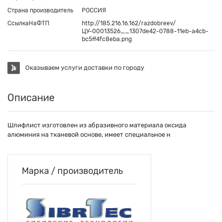
Страна производитель
РОССИЯ
СсылкаНаФТП
http://185.216.16.162/razdobreev/
ЦУ-00013526__1307de42-0788-11eb-a4cb-
bc5ff4fc8eba.png
Оказываем услуги доставки по городу
Описание
Шлифлист изготовлен из абразивного материала оксида
алюминия на тканевой основе, имеет специальное н
Марка / производитель