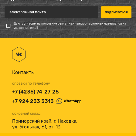
Даю
согласие
на получение рекламных и информационных материалов на
указанный email
Контакты
справки по телефону
+7 (4236) 74-27-25
+7 924 233 3313
WhatsApp
основной склад
Приморский край, г. Находка,
ул. Угольная, 61, ст. 13