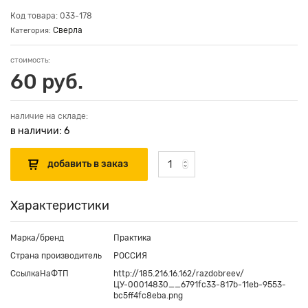
Код товара: 033-178
Сверла
Категория:
стоимость:
60 руб.
наличие на складе:
в наличии: 6
Характеристики
Марка/бренд
Практика
Страна производитель
РОССИЯ
СсылкаНаФТП
http://185.216.16.162/razdobreev/
ЦУ-00014830__6791fc33-817b-11eb-9553-
bc5ff4fc8eba.png