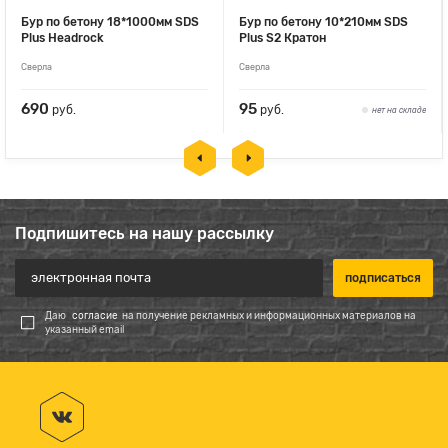
Бур по бетону 18*1000мм SDS
Бур по бетону 10*210мм SDS
Plus Headrock
Plus S2 Кратон
Сверла
Сверла
690
95
руб.
руб.
нет на складе
Подпишитесь на нашу рассылку
Даю
согласие
на получение рекламных и информационных материалов на
указанный email