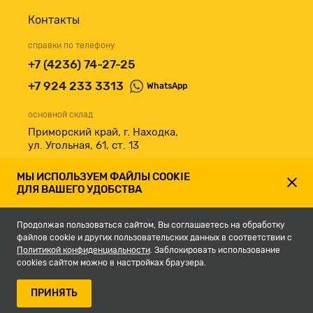
Контакты
справки по телефону
+7 (4236) 74-27-25
+7 924 233 3313
WhatsApp
основной склад
Приморский край, г. Находка,
ул. Угольная, 61, ст. 13
принимаем к оплате
МЫ ИСПОЛЬЗУЕМ ФАЙЛЫ COOKIE
ДЛЯ ВАШЕГО УДОБСТВА
Продолжая пользоваться сайтом, Вы соглашаетесь на обработку
файлов cookie и других пользовательских данных в соответствии с
Политикой конфиденциальности
. Заблокировать использование
cookies сайтом можно в настройках браузера.
© 2007-2026, Магазин строительных материалов СКЛАД13.РФ.
ПРИНЯТЬ
Разработка сайта -
студия Кефирок