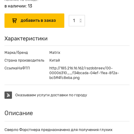
в наличии: 13
Характеристики
Марка/бренд
Matrix
Страна производитель
Китай
СсылкаНаФТП
http://185.216.16.162/razdobreev/00-
00006310__f34bcada-04ef-11ea-8f2a-
bc5ff4fc8eba.png
Оказываем услуги доставки по городу
Описание
Сверло Форстнера предназначено для получения глухих