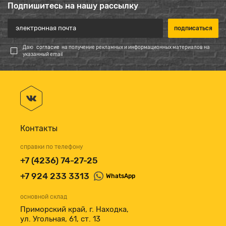
Подпишитесь на нашу рассылку
Даю
согласие
на получение рекламных и информационных материалов на
указанный email
Контакты
справки по телефону
+7 (4236) 74-27-25
+7 924 233 3313
WhatsApp
основной склад
Приморский край, г. Находка,
ул. Угольная, 61, ст. 13