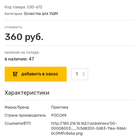
Код товара: 030-672
Оснастка для УШМ
Категория:
стоимость:
360 руб.
наличие на складе:
в наличии: 47
Характеристики
Марка/бренд
Практика
Страна производитель
РОССИЯ
СсылкаНаФТП
http://185.216.16.162/razdobreev/00-
00008003__7c5d8200-0d83-11ea-9d6d-
bc5ff4fc8eba.png