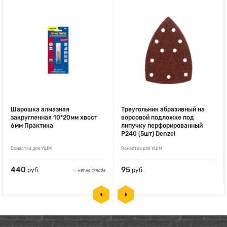
Шарошка алмазная
Треугольник абразивный на
закругленная 10*20мм хвост
ворсовой подложке под
6мм Практика
липучку перфорированный
P240 (5шт) Denzel
Оснастка для УШМ
Оснастка для УШМ
440
95
руб.
руб.
нет на складе