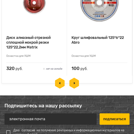
Диск алмазный отрезной
Круг шлифовальный 125*6*22
сплошной мокрой резки
Abro
125*22,2мм Matrix
Оснастка для УШМ
Оснастка для УШМ
320
100
руб.
руб.
нет на складе
Подпишитесь на нашу рассылку
Даю
согласие
на получение рекламных и информационных материалов на