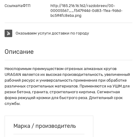
СсылкаНаФТП
http://185.216.16.162/razdobreev/00-
00005567__f547944d-0d83-11ea-9d6d-
bc5ff4fc8eba.png
Оказываем услуги доставки по городу
Описание
Неоспоримым преимуществом отрезных алмазных кругов
URAGAN является их высокая производительность, увеличенный
рабочий ресурс и универсальность применения при обработке
различных строительных материалов. Применяются на УШМ для
резки бетона, гранита, строительного кирпича. Сегментная
форма режущей кромки для быстрого реза. Длительный срок
службы.
Марка / производитель