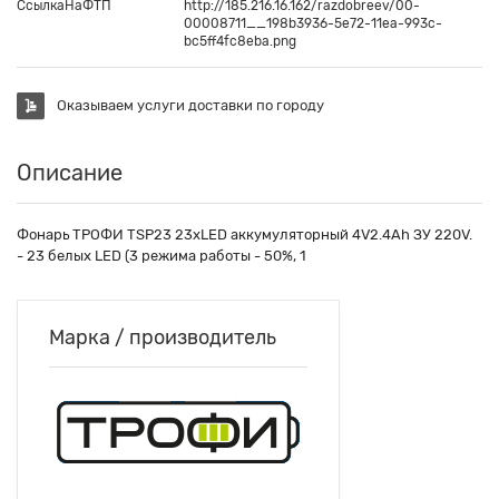
СсылкаНаФТП
http://185.216.16.162/razdobreev/00-
00008711__198b3936-5e72-11ea-993c-
bc5ff4fc8eba.png
Оказываем услуги доставки по городу
Описание
Фонарь ТРОФИ TSP23 23xLED аккумуляторный 4V2.4Ah ЗУ 220V.
- 23 белых LED (3 режима работы - 50%, 1
Марка / производитель