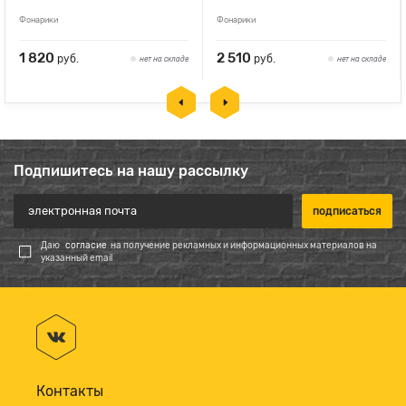
Фонарики
Фонарики
1 820
2 510
руб.
руб.
нет на складе
нет на складе
Подпишитесь на нашу рассылку
Даю
согласие
на получение рекламных и информационных материалов на
указанный email
Контакты