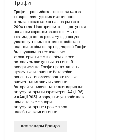
Трофи
Трофи — российская торговая марка
товаров для туризма и активного
отдыха, представленная на рынке с
2006 года. Наш приоритет — доступная
цена при хорошем качестве. Мы не
тратим денег на рекламу и дорогую
упаковку, но мы постоянно работает
над тем, чтобы товар под маркой Трофи
был лучшим по техническим
характеристикам в своём классе,
оставаясь доступным по цене. В
ассортименте Трофи представлены
щелочные и солевые батарейки
основных типоразмеров, литиевые
элементы питания и часовые
батарейки, никель-металлогидридные
аккумуляторы типоразмеров АА (HR6)
и AAA(HR03), и зарядные устройства к
ним, а также фонари —
аккумуляторные прожектора,
налобные, кемпинговые.
все товары бренда