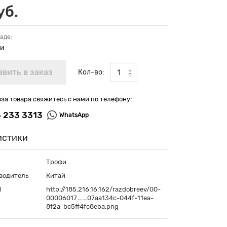
уб.
аде:
ии
Кол-во:
аза товара свяжитесь с нами по телефону:
4 233 3313
WhatsApp
истики
Трофи
водитель
Китай
П
http://185.216.16.162/razdobreev/00-
00006017__07aa134c-044f-11ea-
8f2a-bc5ff4fc8eba.png