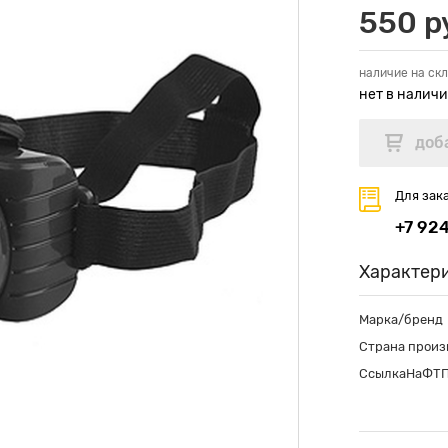
550 р
наличие на скл
нет в налич
Для зак
+7 92
Характер
Марка/бренд
Страна произ
СсылкаНаФТ