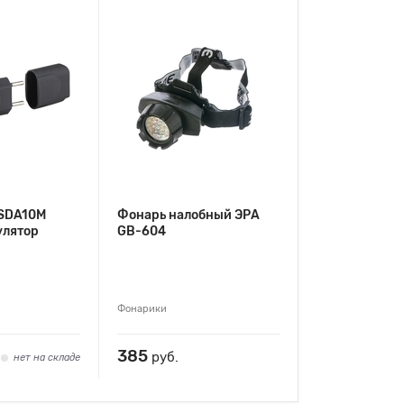
 SDA10M
Фонарь налобный ЭРА
улятор
GB-604
Фонарики
385
руб.
нет на складе