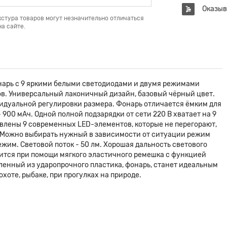
Оказыв
кстура товаров могут незначительно отличаться
а сайте.
нарь с 9 яркими белыми светодиодами и двумя режимами
ов. Универсальный лаконичный дизайн, базовый чёрный цвет.
дуальной регулировки размера. Фонарь отличается ёмким для
 900 мАч. Одной полной подзарядки от сети 220 В хватает на 9
влены 9 современных LED-элементов, которые не перегорают,
. Можно выбирать нужный в зависимости от ситуации режим
жим. Световой поток - 50 лм. Хорошая дальность светового
пится при помощи мягкого эластичного ремешка с функцией
ленный из ударопрочного пластика, фонарь, станет идеальным
охоте, рыбаке, при прогулках на природе.