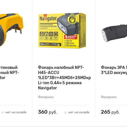
стиковый
Фонарь налобный NPT-
Фонарь ЭРА
рный NPT-
H45-ACCU
3*LED аккум
tor
1LED*3Вт+4SMDб+2SMDкр
Li-ion 0,4Ач 5 режима
Navigator
Фонарики
Фонарики
360
265
руб.
руб.
нет на складе
нет на складе