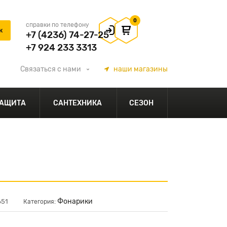
0
справки по телефону
+7 (4236) 74-27-25
+7 924 233 3313
Связаться
с нами
наши
магазины
АЩИТА
САНТЕХНИКА
СЕЗОН
Фонарики
651
Категория: