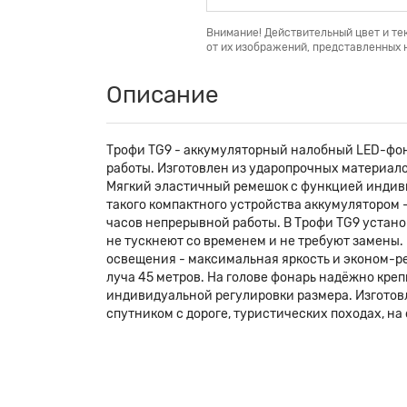
Внимание! Действительный цвет и те
от их изображений, представленных н
Описание
Трофи TG9 - аккумуляторный налобный LED-фо
работы. Изготовлен из ударопрочных материал
Мягкий эластичный ремешок с функцией индиви
такого компактного устройства аккумулятором -
часов непрерывной работы. В Трофи TG9 устано
не тускнеют со временем и не требуют замены
освещения - максимальная яркость и эконом-ре
луча 45 метров. На голове фонарь надёжно кре
индивидуальной регулировки размера. Изготов
спутником с дороге, туристических походах, на 