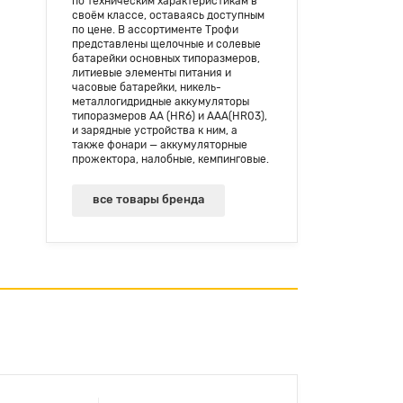
по техническим характеристикам в
своём классе, оставаясь доступным
по цене. В ассортименте Трофи
представлены щелочные и солевые
батарейки основных типоразмеров,
литиевые элементы питания и
часовые батарейки, никель-
металлогидридные аккумуляторы
типоразмеров АА (HR6) и AAA(HR03),
и зарядные устройства к ним, а
также фонари — аккумуляторные
прожектора, налобные, кемпинговые.
все товары бренда