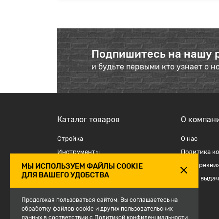
Подпишитесь на нашу 
и будьте первыми кто узнает о н
Каталог товаров
О компан
Стройка
О наc
Инструменты
Политика к
Отделка
Наши рекви
МЫ ИСПОЛЬЗУЕМ ФАЙЛЫ COOKIE
ДЛЯ ВАШЕГО УДОБСТВА
Крепеж и такелаж
Точки выдач
Электрика
Продолжая пользоваться сайтом, Вы соглашаетесь на
Средства защиты, спецодежда
обработку файлов cookie и других пользовательских
данных в соответствии с
Сантехника
Политикой конфиденциальности
.