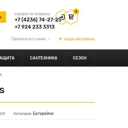
0
справки по телефону
+7 (4236) 74-27-25
+7 924 233 3313
Связаться
с нами
наши
магазины
АЩИТА
САНТЕХНИКА
СЕЗОН
s
s
Батарейки
829
Категория: