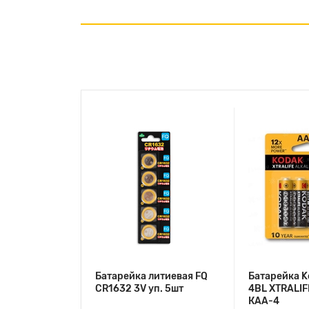
Батарейка литиевая FQ
Батарейка K
CR1632 3V уп. 5шт
4BL XTRALIFE
КАА-4