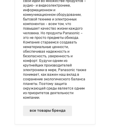
свои идеи во множестве продуктов –
аудио- и видеоэлектронике,
информационном и
коммуникационном оборудовании,
бытовой технике и электронных
компонентах – всем том, что
повышает качество жизни каждого
человека. Но продукты Panasonic –
это не просто предметы обихода.
Компания стараемся создавать
нематериальные ценности,
обеспечивая надежность и
безопасность, уверенность и
комфорт. Будучи одним из
крупнейших производителей
электроники в мире, Panasonic также
понимает, как важен наш вклад в
сохранение экологического баланса
планеты. Поэтому защита
окружающей среды является одним
из приоритетов деятельности
компании.
все товары бренда