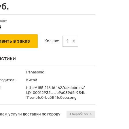
уб.
аде:
4
Кол-во:
истики
Panasonic
водитель
Китай
П
http://185.216.16.162/razdobreev/
ЦУ-00012935__b9a039d8-934b-
11ea-bfc0-bc5ff4fc8eba.png
аем услуги доставки по городу
подробнее