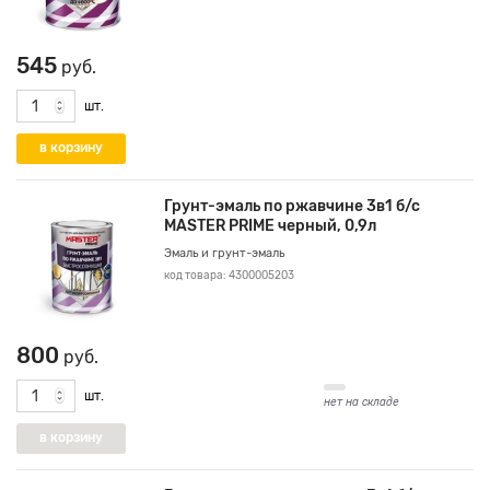
545
руб.
шт.
Грунт-эмаль по ржавчине 3в1 б/с
MASTER PRIME черный, 0,9л
Эмаль и грунт-эмаль
код товара: 4300005203
800
руб.
шт.
нет на складе