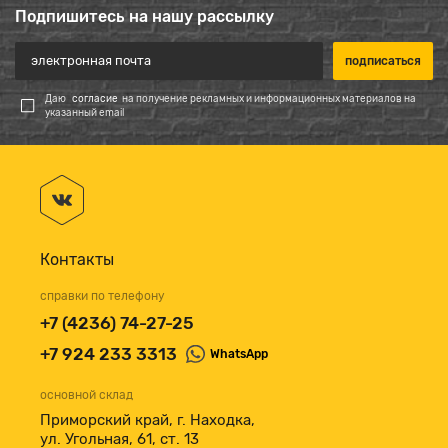
Подпишитесь на нашу рассылку
Даю
согласие
на получение рекламных и информационных материалов на
указанный email
Контакты
справки по телефону
+7 (4236) 74-27-25
+7 924 233 3313
WhatsApp
основной склад
Приморский край, г. Находка,
ул. Угольная, 61, ст. 13